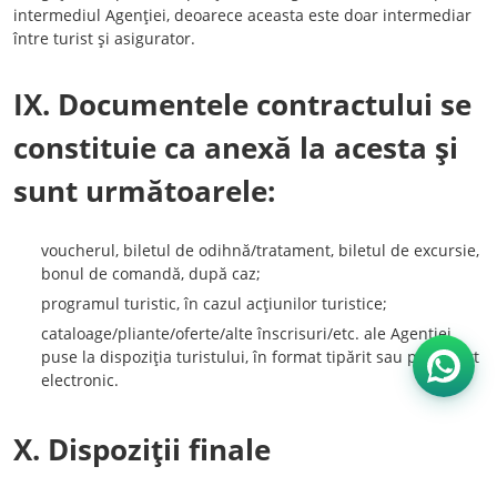
intermediul Agenţiei, deoarece aceasta este doar intermediar
între turist şi asigurator.
IX. Documentele contractului se
constituie ca anexă la acesta şi
sunt următoarele:
voucherul, biletul de odihnă/tratament, biletul de excursie,
bonul de comandă, după caz;
programul turistic, în cazul acţiunilor turistice;
cataloage/pliante/oferte/alte înscrisuri/etc. ale Agenţiei
puse la dispoziţia turistului, în format tipărit sau pe suport
Open W
electronic.
X. Dispoziţii finale