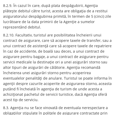
8.2.9. În cazul în care, după plata despăgubirii, Agenţia
plăteşte debitul către turist, acesta are obligaţia de a restitui
asiguratorului despăgubirea primită, în termen de 5 (cinci) zile
lucrătoare de la data primirii de la Agenţie a sumelor
reprezentând debitul.
8.2.10. Facultativ, turistul are posibilitatea încheierii unui
contract de asigurare, care să acopere taxele de transfer, sau a
unui contract de asistenţă care să acopere taxele de repatriere
în caz de accidente, de boală sau deces, a unui contract de
asigurare pentru bagaje, a unui contract de asigurare pentru
servicii medicale la destinaţie ori a unei asigurări storno sau
altor tipuri de asigurări de călătorie. Agenţia recomandă
încheierea unei asigurări storno pentru acoperirea
eventualelor penalităţi de anulare. Turistul se poate informa în
agenţii despre cazurile acoperite de asigurarea storno, aceasta
putând fi încheiată în agenţia de turism de unde acesta a
achiziţionat pachetul de servicii turistice, dacă Agenţia oferă
acest tip de serviciu.
8.3. Agenţia nu se face vinovată de eventuala nerespectare a
obligaţiilor stipulate în poliţele de asigurare contractate prin