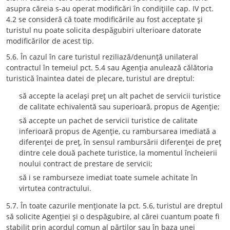
asupra căreia s-au operat modificări în condiţiile cap. IV pct.
4.2 se consideră că toate modificările au fost acceptate şi
turistul nu poate solicita despăgubiri ulterioare datorate
modificărilor de acest tip.
5.6. În cazul în care turistul reziliază/denunţă unilateral
contractul în temeiul pct. 5.4 sau Agenţia anulează călătoria
turistică înaintea datei de plecare, turistul are dreptul:
să accepte la acelaşi preţ un alt pachet de servicii turistice
de calitate echivalentă sau superioară, propus de Agenţie;
să accepte un pachet de servicii turistice de calitate
inferioară propus de Agenţie, cu rambursarea imediată a
diferenţei de preţ, în sensul rambursării diferenţei de preţ
dintre cele două pachete turistice, la momentul încheierii
noului contract de prestare de servicii;
să i se ramburseze imediat toate sumele achitate în
virtutea contractului.
5.7. În toate cazurile menţionate la pct. 5.6, turistul are dreptul
să solicite Agenţiei şi o despăgubire, al cărei cuantum poate fi
stabilit prin acordul comun al părţilor sau în baza unei