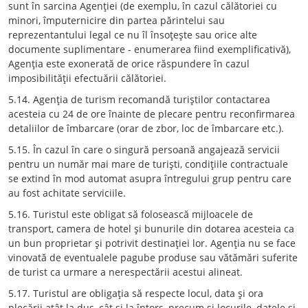
sunt în sarcina Agenţiei (de exemplu, în cazul călătoriei cu
minori, împuternicire din partea părintelui sau
reprezentantului legal ce nu îl însoţeşte sau orice alte
documente suplimentare - enumerarea fiind exemplificativă),
Agenţia este exonerată de orice răspundere în cazul
imposibilităţii efectuării călătoriei.
5.14. Agenţia de turism recomandă turiştilor contactarea
acesteia cu 24 de ore înainte de plecare pentru reconfirmarea
detaliilor de îmbarcare (orar de zbor, loc de îmbarcare etc.).
5.15. În cazul în care o singură persoană angajează servicii
pentru un număr mai mare de turişti, condiţiile contractuale
se extind în mod automat asupra întregului grup pentru care
au fost achitate serviciile.
5.16. Turistul este obligat să folosească mijloacele de
transport, camera de hotel şi bunurile din dotarea acesteia ca
un bun proprietar şi potrivit destinaţiei lor. Agenţia nu se face
vinovată de eventualele pagube produse sau vătămări suferite
de turist ca urmare a nerespectării acestui alineat.
5.17. Turistul are obligaţia să respecte locul, data şi ora
plecării atât la dus, cât şi la întors, precum şi locurile, datele şi