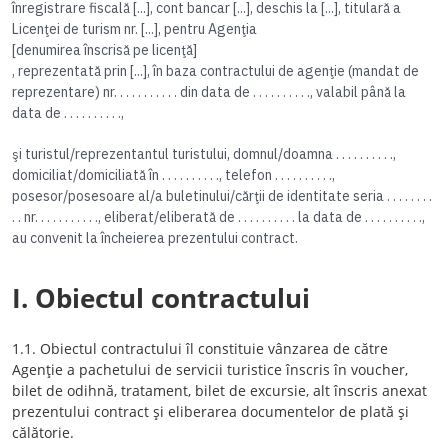
înregistrare fiscală [...], cont bancar [...], deschis la [...], titulară a
Licenţei de turism nr. [...], pentru Agenţia
[denumirea înscrisă pe licenţă]
, reprezentată prin [...], în baza contractului de agenţie (mandat de
reprezentare) nr. . . . . . . . . . . din data de . . . . . . . . . ., valabil până la
data de . . . . . . . . . .,
şi turistul/reprezentantul turistului, domnul/doamna . . . . . . . . . .,
domiciliat/domiciliată în . . . . . . . . . ., telefon . . . . . . . . . .,
posesor/posesoare al/a buletinului/cărţii de identitate seria . . . . . . . .
. . nr. . . . . . . . . . ., eliberat/eliberată de . . . . . . . . . . la data de . . . . . . . . . .,
au convenit la încheierea prezentului contract.
I. Obiectul contractului
1.1. Obiectul contractului îl constituie vânzarea de către
Agenţie a pachetului de servicii turistice înscris în voucher,
bilet de odihnă, tratament, bilet de excursie, alt înscris anexat
prezentului contract şi eliberarea documentelor de plată şi
călătorie.