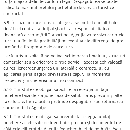
forţă majoră definite conform legii. Despăgubirea se poate
ridica la maximul preţului pachetului de servicii turistice
contractat.
5.9. În cazul în care turistul alege să se mute la un alt hotel
decât cel contractat iniţial şi achitat, responsabilitatea
financiară a renunţării îi aparţine. Agenţia va rezolva cerinţele
turistului în limita posibilităţilor, eventualele diferenţe de preţ
urmând a fi suportate de către turist.
Dacă turistul solicită nemotivat schimbarea hotelului, structurii
camerelor sau a oricărora dintre servicii, aceasta echivalează
cu rezilierea/denunţarea unilaterală a contractului, cu
aplicarea penalităţilor prevăzute la cap. VI la momentul
respectiv şi încheierea unui nou contract.
5.10. Turistul este obligat să achite la recepţia unităţii
hoteliere taxa de staţiune, taxa de salubritate, precum şi alte
taxe locale, fără a putea pretinde despăgubiri sau returnarea
sumelor de la Agenţie.
5.11. Turistul este obligat să prezinte la recepţia unităţii
hoteliere actele sale de identitate, precum şi documentul de
călătorie eliberat de Agenţie (voucher, bilet de odihnă şi/sau