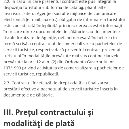
2.2. În cazul în care prezentul contract este pus integral la
dispoziţia turistului sub formă de catalog, pliant, alte
înscrisuri, site-ul Agenţiei sau alte mijloace de comunicare
electronică (e- mail, fax etc.), obligaţia de informare a turistului
este considerată îndeplinită prin înscrierea acestei informaţii
în oricare dintre documentele de călătorie sau documentele
fiscale furnizate de Agenţie, nefiind necesară încheierea în
formă scrisă a contractului de comercializare a pachetelor de
servicii turistice, respectiv dacă prezentul contract prezentat
turistului în modalităţile prevăzute mai sus conţine clauzele
prevăzute la art. 12 alin. (2) din Ordonanţa Guvernului nr.
107/1999 privind activitatea de comercializare a pachetelor de
servicii turistice, republicată.
2.3. Contractul încetează de drept odată cu finalizarea
prestării efective a pachetului de servicii turistice înscris în
documentele de călătorie.
III. Preţul contractului şi
modalităţi de plată