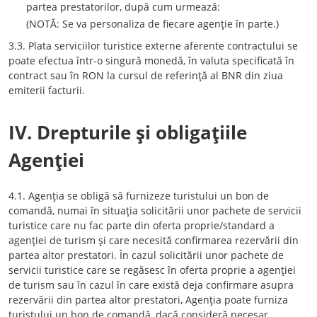
partea prestatorilor, după cum urmează:
(NOTĂ: Se va personaliza de fiecare agenţie în parte.)
3.3. Plata serviciilor turistice externe aferente contractului se
poate efectua într-o singură monedă, în valuta specificată în
contract sau în RON la cursul de referinţă al BNR din ziua
emiterii facturii.
IV. Drepturile şi obligaţiile
Agenţiei
4.1. Agenţia se obligă să furnizeze turistului un bon de
comandă, numai în situaţia solicitării unor pachete de servicii
turistice care nu fac parte din oferta proprie/standard a
agenţiei de turism şi care necesită confirmarea rezervării din
partea altor prestatori. În cazul solicitării unor pachete de
servicii turistice care se regăsesc în oferta proprie a agenţiei
de turism sau în cazul în care există deja confirmare asupra
rezervării din partea altor prestatori, Agenţia poate furniza
turistului un bon de comandă, dacă consideră necesar.