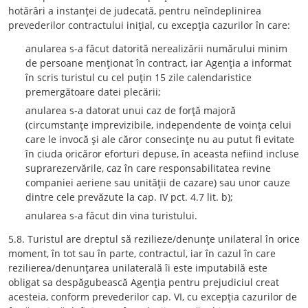
hotărâri a instanţei de judecată, pentru neîndeplinirea
prevederilor contractului iniţial, cu excepţia cazurilor în care:
anularea s-a făcut datorită nerealizării numărului minim
de persoane menţionat în contract, iar Agenţia a informat
în scris turistul cu cel puţin 15 zile calendaristice
premergătoare datei plecării;
anularea s-a datorat unui caz de forţă majoră
(circumstanţe imprevizibile, independente de voinţa celui
care le invocă şi ale căror consecinţe nu au putut fi evitate
în ciuda oricăror eforturi depuse, în aceasta nefiind incluse
suprarezervările, caz în care responsabilitatea revine
companiei aeriene sau unităţii de cazare) sau unor cauze
dintre cele prevăzute la cap. IV pct. 4.7 lit. b);
anularea s-a făcut din vina turistului.
5.8. Turistul are dreptul să rezilieze/denunţe unilateral în orice
moment, în tot sau în parte, contractul, iar în cazul în care
rezilierea/denunţarea unilaterală îi este imputabilă este
obligat sa despăgubească Agenţia pentru prejudiciul creat
acesteia, conform prevederilor cap. VI, cu excepţia cazurilor de