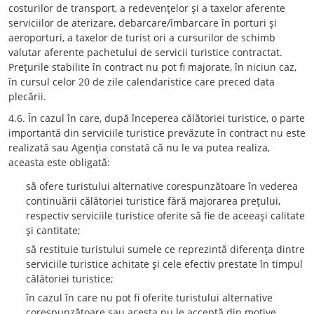
costurilor de transport, a redevenţelor şi a taxelor aferente
serviciilor de aterizare, debarcare/îmbarcare în porturi şi
aeroporturi, a taxelor de turist ori a cursurilor de schimb
valutar aferente pachetului de servicii turistice contractat.
Preţurile stabilite în contract nu pot fi majorate, în niciun caz,
în cursul celor 20 de zile calendaristice care preced data
plecării.
4.6. În cazul în care, după începerea călătoriei turistice, o parte
importantă din serviciile turistice prevăzute în contract nu este
realizată sau Agenţia constată că nu le va putea realiza,
aceasta este obligată:
să ofere turistului alternative corespunzătoare în vederea
continuării călătoriei turistice fără majorarea preţului,
respectiv serviciile turistice oferite să fie de aceeaşi calitate
şi cantitate;
să restituie turistului sumele ce reprezintă diferenţa dintre
serviciile turistice achitate şi cele efectiv prestate în timpul
călătoriei turistice;
în cazul în care nu pot fi oferite turistului alternative
corespunzătoare sau acesta nu le acceptă din motive