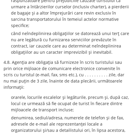
răspunzătoare pentru prejudiciile cauzate turistului ca
urmare a întârzierilor curselor (inclusiv charter), a pierderii
de bagaje şi a altor împrejurări care revin exclusiv în
sarcina transportatorului în temeiul actelor normative
specifice;
când neîndeplinirea obligaţiilor se datorează unui terţ care
nu are legătură cu furnizarea serviciilor prevăzute în
contract, iar cauzele care au determinat neîndeplinirea
obligaţiilor au un caracter imprevizibil şi inevitabil.
4.8. Agenţia are obligaţia să furnizeze în scris turistului sau
prin orice mijloace de comunicare electronice convenite în
scris cu turistul (e-mail, fax, sms etc.), cu . . . . . . . . . . zile, dar
nu mai puţin de 3 zile, înainte de data plecării, următoarele
informaţii:
orarele, locurile escalelor şi legăturile, precum şi, după caz,
locul ce urmează să fie ocupat de turist în fiecare dintre
mijloacele de transport incluse;
denumirea, sediul/adresa, numerele de telefon şi de fax,
adresele de e-mail ale reprezentanţei locale a
organizatorului şi/sau a detailistului ori, în lipsa acestora,