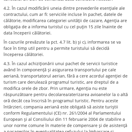
4.2. În cazul modificării uneia dintre prevederile esenţiale ale
contractului, cum ar fi: serviciile incluse în pachet, datele de
călătorie, modificarea categoriei unităţii de cazare, Agenţia are
obligaţia de a informa turistul cu cel puţin 15 zile înainte de
data începerii călătoriei.
În cazurile prevăzute la pct. 4.7 lit. b) şi c), informarea se va
face în timp util pentru a permite turistului să decidă
începerea călătoriei.
4.3. În cazul achiziţionării unui pachet de servicii turistice
având în componenţă şi asigurarea transportului pe cale
aeriană, transportatorul aerian, fără a cere acordul agenţiei de
turism care derulează programul turistic, are dreptul de a
modifica orele de zbor. Prin urmare, Agenţia nu este
răspunzătoare pentru decolarea/aterizarea avioanelor la o altă
oră decât cea înscrisă în programul turistic. Pentru aceste
întârzieri, compania aeriană este obligată să asiste turiştii
conform Regulamentului (CE) nr. 261/2004 al Parlamentului
European şi al Consiliului din 11 februarie 2004 de stabilire a
unor norme comune în materie de compensare şi de asistenţă
a pasagerilor în eventualitatea refuzului la îmbarcare şi