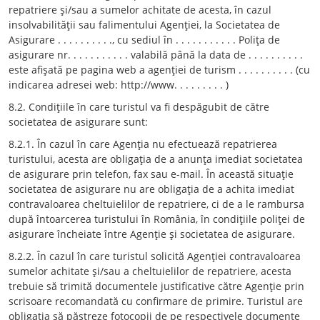
repatriere şi/sau a sumelor achitate de acesta, în cazul
insolvabilităţii sau falimentului Agenţiei, la Societatea de
Asigurare . . . . . . . . . ., cu sediul în . . . . . . . . . . . Poliţa de
asigurare nr. . . . . . . . . . . valabilă până la data de . . . . . . . . . .
este afişată pe pagina web a agenţiei de turism . . . . . . . . . . (cu
indicarea adresei web: http://www. . . . . . . . . )
8.2. Condiţiile în care turistul va fi despăgubit de către
societatea de asigurare sunt:
8.2.1. În cazul în care Agenţia nu efectuează repatrierea
turistului, acesta are obligaţia de a anunţa imediat societatea
de asigurare prin telefon, fax sau e-mail. În această situaţie
societatea de asigurare nu are obligaţia de a achita imediat
contravaloarea cheltuielilor de repatriere, ci de a le rambursa
după întoarcerea turistului în România, în condiţiile poliţei de
asigurare încheiate între Agenţie şi societatea de asigurare.
8.2.2. În cazul în care turistul solicită Agenţiei contravaloarea
sumelor achitate şi/sau a cheltuielilor de repatriere, acesta
trebuie să trimită documentele justificative către Agenţie prin
scrisoare recomandată cu confirmare de primire. Turistul are
obligaţia să păstreze fotocopii de pe respectivele documente