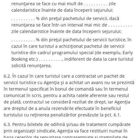
renunţarea se face cu mai mult de . . . . . . . . . . zile
calendaristice înainte de data începerii sejurului;
. . . . . . . . . . % din preţul pachetului de servicii, dacă
renunţarea se face într-un interval mai mic de . . . . . . . . . .
zile calendaristice înainte de data începerii sejurului;
. . . . . . . . . . % din preţul pachetului de servicii turistice, în
cazul în care turistul a achiziţionat pachetul de servicii
turistice din cadrul programului special (de exemplu, Early
Booking etc.) . . . . . . . . . ., indiferent de data la care turistul
solicită renunţarea.
6.2. În cazul în care turistul care a contractat un pachet de
servicii turistice cu Agenţia şi a achitat un avans nu se prezintă
în termenul specificat în bonul de comandă sau în termenul
comunicat în scris, pentru a achita ratele aferente sau restul
de plată, contractul se consideră reziliat de drept, iar Agenţia
are dreptul de a anula rezervările efectuate în beneficiul
turistului cu reţinerea penalizărilor prevăzute la pct. 6.1.
6.3. Pentru biletele de odihnă şi/sau de tratament cumpărate
prin organizaţii sindicale, Agenţia va face restituiri numai în
baza cererilor de renunţare contrasemnate şi ştampilate de