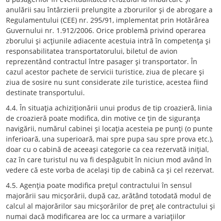
anulării sau întârzierii prelungite a zborurilor şi de abrogare a
Regulamentului (CEE) nr. 295/91, implementat prin Hotărârea
Guvernului nr. 1.912/2006. Orice problemă privind operarea
zborului şi acţiunile adiacente acestuia intră în competenţa şi
responsabilitatea transportatorului, biletul de avion
reprezentând contractul între pasager şi transportator. În
cazul acestor pachete de servicii turistice, ziua de plecare şi
ziua de sosire nu sunt considerate zile turistice, acestea fiind
destinate transportului.
4.4. În situaţia achiziţionării unui produs de tip croazieră, linia
de croazieră poate modifica, din motive ce ţin de siguranţa
navigării, numărul cabinei şi locaţia acesteia pe punţi (o punte
inferioară, una superioară, mai spre pupa sau spre prova etc.),
doar cu o cabină de aceeaşi categorie ca cea rezervată iniţial,
caz în care turistul nu va fi despăgubit în niciun mod având în
vedere că este vorba de acelaşi tip de cabină ca şi cel rezervat.
4.5. Agenţia poate modifica preţul contractului în sensul
majorării sau micşorării, după caz, arătând totodată modul de
calcul al majorărilor sau micşorărilor de preţ ale contractului şi
numai dacă modificarea are loc ca urmare a variaţiilor