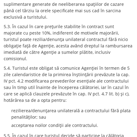
suplimentare generate de neeliberarea spaţiilor de cazare
până cel târziu la orele specificate mai sus cad în sarcina
exclusivă a turistului.
5.3. În cazul în care preţurile stabilite în contract sunt
majorate cu peste 10%, indiferent de motivele majorării,
turistul poate rezilia/denunţa unilateral contractul fără nicio
obligaţie faţă de Agenţie, acesta având dreptul la rambursarea
imediată de către Agenţie a sumelor plătite, inclusiv
comisionul.
5.4. Turistul este obligat să comunice Agenţiei în termen de 5
zile calendaristice de la primirea înştiinţării prevăzute la cap.
IV pct. 4.2 modificarea prevederilor esenţiale ale contractului
sau în timp util înainte de începerea călătoriei, iar în cazul în
care se aplică clauzele prevăzute în cap. IV pct. 4.7 lit. b) şi c),
hotărârea sa de a opta pentru:
rezilierea/denunţarea unilaterală a contractului fără plata
penalităţilor; sau
acceptarea noilor condiţii ale contractului.
5.5. În cazul în care turistul decide să participe la călătoria