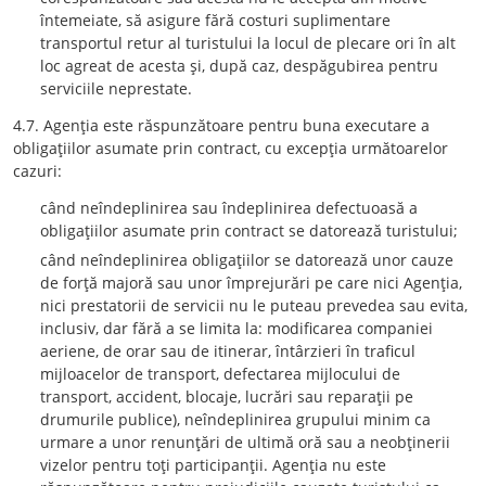
întemeiate, să asigure fără costuri suplimentare
transportul retur al turistului la locul de plecare ori în alt
loc agreat de acesta şi, după caz, despăgubirea pentru
serviciile neprestate.
4.7. Agenţia este răspunzătoare pentru buna executare a
obligaţiilor asumate prin contract, cu excepţia următoarelor
cazuri:
când neîndeplinirea sau îndeplinirea defectuoasă a
obligaţiilor asumate prin contract se datorează turistului;
când neîndeplinirea obligaţiilor se datorează unor cauze
de forţă majoră sau unor împrejurări pe care nici Agenţia,
nici prestatorii de servicii nu le puteau prevedea sau evita,
inclusiv, dar fără a se limita la: modificarea companiei
aeriene, de orar sau de itinerar, întârzieri în traficul
mijloacelor de transport, defectarea mijlocului de
transport, accident, blocaje, lucrări sau reparaţii pe
drumurile publice), neîndeplinirea grupului minim ca
urmare a unor renunţări de ultimă oră sau a neobţinerii
vizelor pentru toţi participanţii. Agenţia nu este