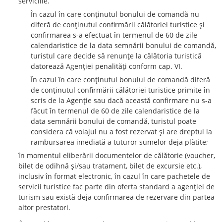
serviciile.
În cazul în care conţinutul bonului de comandă nu
diferă de conţinutul confirmării călătoriei turistice şi
confirmarea s-a efectuat în termenul de 60 de zile
calendaristice de la data semnării bonului de comandă,
turistul care decide să renunţe la călătoria turistică
datorează Agenţiei penalităţi conform cap. VI.
În cazul în care conţinutul bonului de comandă diferă
de conţinutul confirmării călătoriei turistice primite în
scris de la Agenţie sau dacă această confirmare nu s-a
făcut în termenul de 60 de zile calendaristice de la
data semnării bonului de comandă, turistul poate
considera că voiajul nu a fost rezervat şi are dreptul la
rambursarea imediată a tuturor sumelor deja plătite;
în momentul eliberării documentelor de călătorie (voucher,
bilet de odihnă şi/sau tratament, bilet de excursie etc.),
inclusiv în format electronic, în cazul în care pachetele de
servicii turistice fac parte din oferta standard a agenţiei de
turism sau există deja confirmarea de rezervare din partea
altor prestatori.