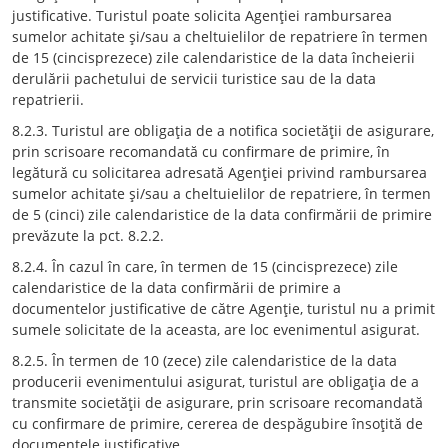
justificative. Turistul poate solicita Agenţiei rambursarea
sumelor achitate şi/sau a cheltuielilor de repatriere în termen
de 15 (cincisprezece) zile calendaristice de la data încheierii
derulării pachetului de servicii turistice sau de la data
repatrierii.
8.2.3. Turistul are obligaţia de a notifica societăţii de asigurare,
prin scrisoare recomandată cu confirmare de primire, în
legătură cu solicitarea adresată Agenţiei privind rambursarea
sumelor achitate şi/sau a cheltuielilor de repatriere, în termen
de 5 (cinci) zile calendaristice de la data confirmării de primire
prevăzute la pct. 8.2.2.
8.2.4. În cazul în care, în termen de 15 (cincisprezece) zile
calendaristice de la data confirmării de primire a
documentelor justificative de către Agenţie, turistul nu a primit
sumele solicitate de la aceasta, are loc evenimentul asigurat.
8.2.5. În termen de 10 (zece) zile calendaristice de la data
producerii evenimentului asigurat, turistul are obligaţia de a
transmite societăţii de asigurare, prin scrisoare recomandată
cu confirmare de primire, cererea de despăgubire însoţită de
documentele justificative.