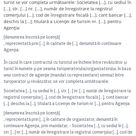
turist se vor completa următoarele: Societatea [...], cu sediul în
[...], str. [...] nr. [...], număr de înregistrare la registrul
comerţului [...], cod de înregistrare fiscală [...], cont bancar [...],
deschis la [...], titulară a Licenţei de turism nr. [...], pentru
Agenţia:
[denumirea înscrisă pe licenţă]
, reprezentată prin [...], în calitate de [...], denumită în continuare
Agenţia;
În cazul în care contractul cu turistul se încheie între revânzător şi
turist în numele şi pe seama turoperatorului/organizatorului, în baza
unui contract de agenţie (mandat cu reprezentare) semnat între
turoperator şi revânzător, se vor completa următoarele:
Societatea [...], cu sediul în [...], str. [...] nr. [...], număr de înregistrare la
registrul comerţului [...], cod de înregistrare fiscală [...], cont bancar
[...], deschis la [...], titulară a Licenţei de turism nr. [...], pentru Agenţia
[denumirea înscrisă pe licenţă]
, reprezentată prin [...], în calitate de organizator, denumită în
continuare Agenţia, prin mandatar, - Societatea [...], cu sediul în [...],
str. [...] nr. [...], număr de înregistrare la registrul comerţului [...], cod de