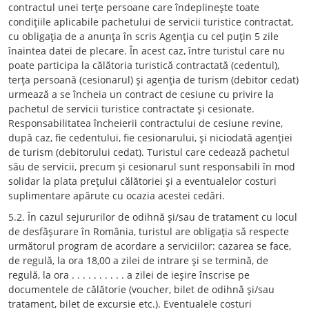
contractul unei terţe persoane care îndeplineşte toate
condiţiile aplicabile pachetului de servicii turistice contractat,
cu obligaţia de a anunţa în scris Agenţia cu cel puţin 5 zile
înaintea datei de plecare. În acest caz, între turistul care nu
poate participa la călătoria turistică contractată (cedentul),
terţa persoană (cesionarul) şi agenţia de turism (debitor cedat)
urmează a se încheia un contract de cesiune cu privire la
pachetul de servicii turistice contractate şi cesionate.
Responsabilitatea încheierii contractului de cesiune revine,
după caz, fie cedentului, fie cesionarului, şi niciodată agenţiei
de turism (debitorului cedat). Turistul care cedează pachetul
său de servicii, precum şi cesionarul sunt responsabili în mod
solidar la plata preţului călătoriei şi a eventualelor costuri
suplimentare apărute cu ocazia acestei cedări.
5.2. În cazul sejururilor de odihnă şi/sau de tratament cu locul
de desfăşurare în România, turistul are obligaţia să respecte
următorul program de acordare a serviciilor: cazarea se face,
de regulă, la ora 18,00 a zilei de intrare şi se termină, de
regulă, la ora . . . . . . . . . . a zilei de ieşire înscrise pe
documentele de călătorie (voucher, bilet de odihnă şi/sau
tratament, bilet de excursie etc.). Eventualele costuri