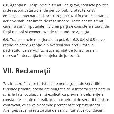
6.8. Agenţia nu răspunde în situaţii de grevă, conflicte politice
şi de război, catastrofe, de pericol public, atac terorist,
embargou internaţional, precum şi în cazul în care companiile
aeriene stabilesc limite de răspundere. Toate aceste situaţii
care nu sunt imputabile niciunei părţi se consideră situaţii de
forţă majoră şi exonerează de răspundere Agenţia.
6.9. Toate sumele menţionate la pct. 6.1, 6.2, 6.4 şi 6.5 se vor
reţine de către Agenţie din avansul sau preţul total al
pachetului de servicii turistice achitat de turist, fără a fi
necesară intervenţia instanţelor de judecată.
VII. Reclamaţii
7.1. În cazul în care turistul este nemulţumit de serviciile
turistice primite, acesta are obligaţia de a întocmi o sesizare în
scris la faţa locului, clar şi explicit, cu privire la deficienţele
constatate, legate de realizarea pachetului de servicii turistice
contractat, ce se va transmite prompt atât reprezentantului
Agenţiei, cât şi prestatorului de servicii turistice (conducerii