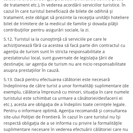
de tratament etc.), în vederea acordării serviciilor turistice. În
cazul în care turistul beneficiază de bilete de odihnă şi
tratament, este obligat să prezinte la recepţia unităţii hoteliere
bilet de trimitere de la medicul de familie şi dovada plăţii
contribuţiilor pentru asigurări sociale, la zi.
5.12. Turistul ia la cunoştinţă că serviciile pe care le
achiziţionează fără ca acestea să facă parte din contractul cu
agenţia de turism sunt în stricta responsabilitate a
prestatorului local, sunt guvernate de legislaţia ţării de
destinaţie, iar agenţia de turism nu are nicio responsabilitate
asupra prestaţiilor în cauză.
5.13. Dacă pentru efectuarea călătoriei este necesară
îndeplinirea de către turist a unor formalităţi suplimentare (de
exemplu, călătoria împreună cu minori, situaţia în care numele
turistului este schimbat ca urmare a căsătoriei/desfacerii ei
etc.), acesta are obligaţia de a îndeplini toate cerinţele legale.
Pentru o informare optimă, Agenţia recomandă şi consultarea
site-ului Poliţiei de Frontieră. În cazul în care turistul nu îşi
respectă obligaţia de a se informa cu privire la formalităţile
suplimentare necesare în vederea efectuării călătoriei care nu