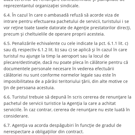
reprezentantul organizaţiei sindicale.
6.4. În cazul în care o ambasadă refuză să acorde viza de
intrare pentru efectuarea pachetului de servicii, turistului i se
vor reţine toate taxele datorate de Agenţie prestatorilor direcţi,
precum şi cheltuielile de operare proprii acesteia.
6.5. Penalizările echivalente cu cele indicate la pct. 6.1.1 lit. c)
sau d), respectiv 6.1.2 lit. b) sau c) se aplică şi în cazul în care
turistul nu ajunge la timp la aeroport sau la locul de
plecare/destinaţie, dacă nu poate pleca în călătorie pentru că
documentele personale necesare în vederea efectuării
călătoriei nu sunt conforme normelor legale sau este în
imposibilitatea de a părăsi teritoriului ţării, din alte motive ce
ţin de persoana acestuia.
6.6. Turistul trebuie să depună în scris cererea de renunţare la
pachetul de servicii turistice la Agenţia la care a achitat
serviciile. În caz contrar, cererea de renunţare nu este luată în
considerare.
6.7. Agenţia va acorda despăgubiri în funcţie de gradul de
nerespectare a obligaţiilor din contract.