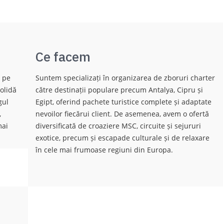
Ce facem
ă pe
Suntem specializați în organizarea de zboruri charter
olidă
către destinații populare precum Antalya, Cipru și
gul
Egipt, oferind pachete turistice complete și adaptate
,
nevoilor fiecărui client. De asemenea, avem o ofertă
mai
diversificată de croaziere MSC, circuite și sejururi
exotice, precum și escapade culturale și de relaxare
în cele mai frumoase regiuni din Europa.