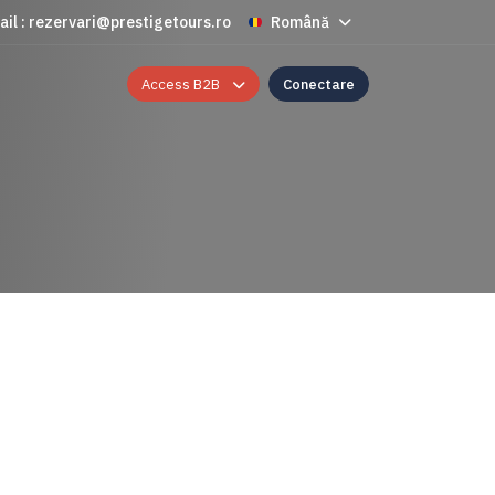
ail : rezervari@prestigetours.ro
Română
Access B2B
Conectare