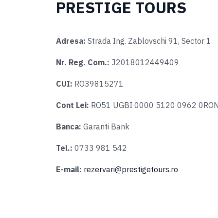
PRESTIGE TOURS
Adresa:
Strada Ing. Zablovschi 91, Sector 1
Nr. Reg. Com.:
J2018012449409
CUI:
RO39815271
Cont Lei:
RO51 UGBI 0000 5120 0962 0RO
Banca:
Garanti Bank
Tel.:
0733 981 542
E-mail:
rezervari@prestigetours.ro